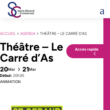
a
ACCUEIL
>
AGENDA
> THÉÂTRE – LE CARRÉ D’AS
Théâtre – Le
Accès rapide
Carré d’As
20
21
Mar
Mar
Début:
20h30
ANIMATION