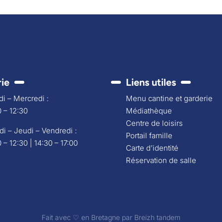
rie
Liens utiles
i – Mercredi :
Menu cantine et garderie
 – 12:30
Médiathèque
Centre de loisirs
di – Jeudi – Vendredi :
Portail famille
 – 12:30 | 14:30 – 17:00
Carte d’identité
Réservation de salle
Fait avec ♡ en Bretagne par
Breizh tandem