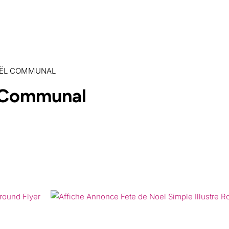
 commune
Mon quotidien
Loisirs et culture
Mes démarc
OËL COMMUNAL
 Communal