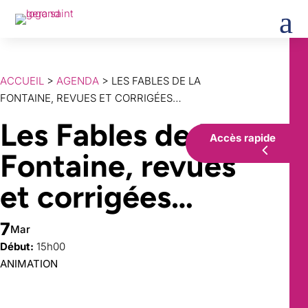
a
ACCUEIL
>
AGENDA
> LES FABLES DE LA
FONTAINE, REVUES ET CORRIGÉES…
Les Fables de La
Accès rapide
Fontaine, revues
et corrigées…
7
Mar
Début:
15h00
ANIMATION