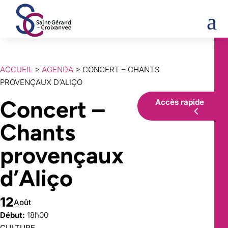
a
ACCUEIL
>
AGENDA
> CONCERT – CHANTS
PROVENÇAUX D’ALIÇO
Concert –
Accès rapide
Chants
provençaux
d’Aliço
12
Août
Début:
18h00
CULTURE