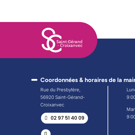
Coordonnées & horaires de la mai
Rue du Presbytère,
Lund
56920 Saint-Gérand-
9:00
Croixanvec
Mar
9:00
02 97 51 40 09