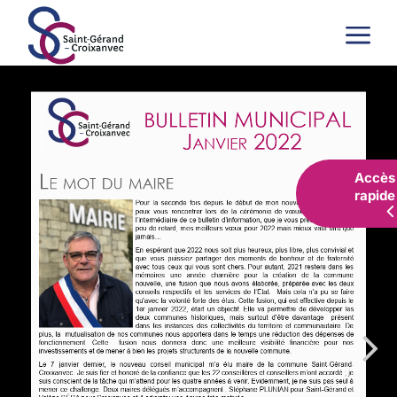
a
Accès
rapide